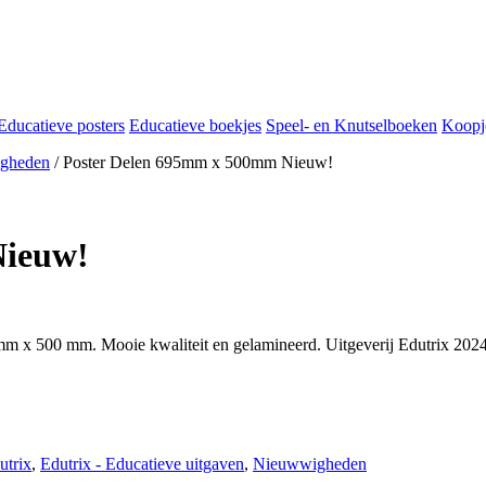
Educatieve posters
Educatieve boekjes
Speel- en Knutselboeken
Koopj
gheden
/ Poster Delen 695mm x 500mm Nieuw!
Nieuw!
5 mm x 500 mm. Mooie kwaliteit en gelamineerd. Uitgeverij Edutrix 2024
utrix
,
Edutrix - Educatieve uitgaven
,
Nieuwwigheden