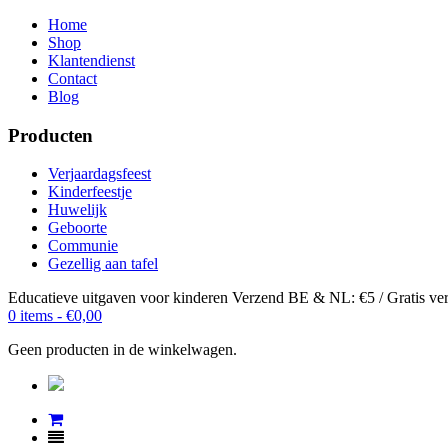
Home
Shop
Klantendienst
Contact
Blog
Producten
Verjaardagsfeest
Kinderfeestje
Huwelijk
Geboorte
Communie
Gezellig aan tafel
Educatieve uitgaven voor kinderen
Verzend BE & NL: €5 / Gratis ver
0 items -
€
0,00
Geen producten in de winkelwagen.