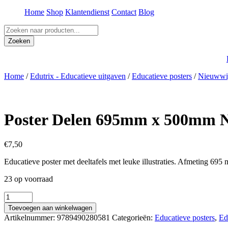
Home
Shop
Klantendienst
Contact
Blog
Producten
zoeken
Zoeken
Home
/
Edutrix - Educatieve uitgaven
/
Educatieve posters
/
Nieuwwi
Poster Delen 695mm x 500mm 
€
7,50
Educatieve poster met deeltafels met leuke illustraties. Afmeting 69
23 op voorraad
Poster
Delen
Toevoegen aan winkelwagen
695mm
Artikelnummer:
9789490280581
Categorieën:
Educatieve posters
,
Ed
x